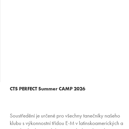
Rozbale
Vyhledáván
menu
CTS PERFECT Summer CAMP 2026
CTS PERFECT Summer CAMP 2026
Soustředění je určené pro všechny tanečníky našeho
klubu s výkonnostní třídou E-M v latinskoamerických a