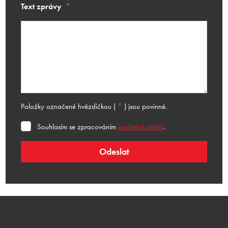
Text zprávy
*
Položky označené hvězdičkou (
*
) jsou povinné.
Souhlasím
Souhlasím se zpracováním
osobních údajů
.
se
zpracováním
Odeslat
osobních
Formulář
údajů
.
se
nepodařilo
odeslat.