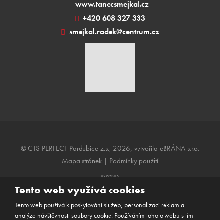
www.tanecsmejkal.cz
+420 608 327 333
smejkal.radek@centrum.cz
© CTS PERFECT Pardubice z.s., 2026, vytvořila eBRÁNA s.r.o.
Mapa stránek
|
Podmínky použití
VYROBILA
Tento web využívá cookies
Tento web používá k poskytování služeb, personalizaci reklam a
Tento web je chráněn pomocí Google ReCAPTCHA a platí pro něj
analýze návštěvnosti soubory cookie. Používáním tohoto webu s tím