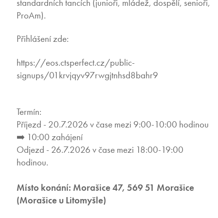
standardních tancích (junioři, mládež, dospělí, senioři,
ProAm).
Přihlášení zde:
https://eos.ctsperfect.cz/public-
signups/01krvjqyv97rwgjtnhsd8bahr9
Termín:
Příjezd - 20.7.2026 v čase mezi 9:00-10:00 hodinou
➡️ 10:00 zahájení
Odjezd - 26.7.2026 v čase mezi 18:00-19:00
hodinou.
Místo konání: Morašice 47, 569 51 Morašice
(Morašice u Litomyšle)